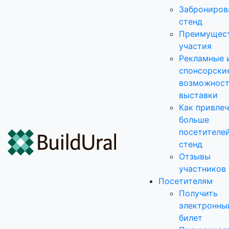
Заброниров
стенд
Преимущес
участия
Рекламные 
спонсорски
возможнос
выставки
Как привле
больше
посетителей
стенд
Отзывы
участников
Посетителям
Получить
электронны
билет