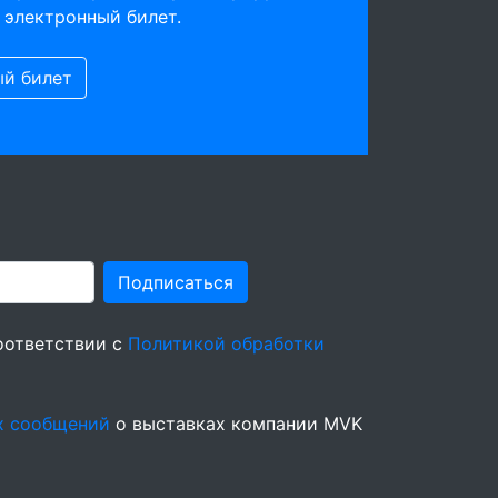
 электронный билет.
ый билет
Подписаться
оответствии с
Политикой обработки
х сообщений
о выставках компании MVK