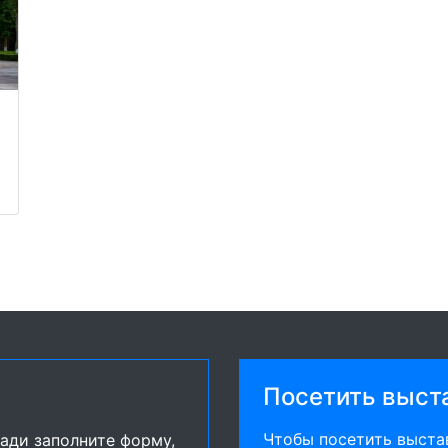
Посетить выст
Чтобы посетить выстав
ади заполните форму,