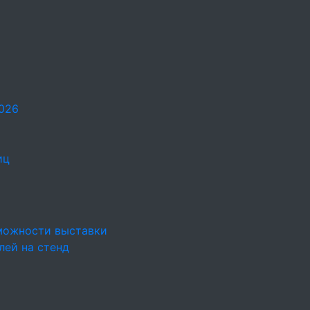
026
иц
можности выставки
лей на стенд