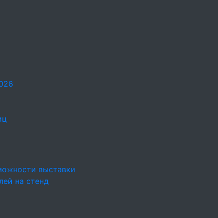
026
иц
можности выставки
лей на стенд