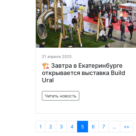
21 апреля 2025
🏗 Завтра в Екатеринбурге
открывается выставка Build
Ural
Читать новость
1
2
3
4
5
6
7
...
»»