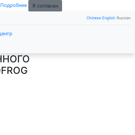
.
Подробнее
Я согласен
Chinese
English
Russian
центр
ННОГО
DFROG