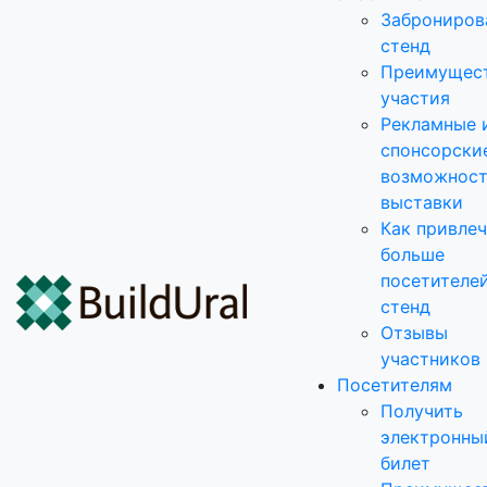
Заброниров
стенд
Преимущес
участия
Рекламные 
спонсорски
возможнос
выставки
Как привле
больше
посетителей
стенд
Отзывы
участников
Посетителям
Получить
электронны
билет