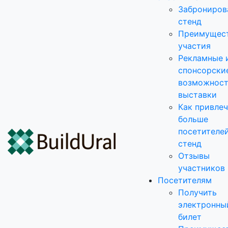
Заброниров
стенд
Преимущес
участия
Рекламные 
спонсорски
возможнос
выставки
Как привле
больше
посетителей
стенд
Отзывы
участников
Посетителям
Получить
электронны
билет