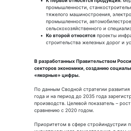
К первой относятся продукция:
мед
промышленности, станкостроитель
тяжелого машиностроения, электро
промышленности, автомобилестроен
сельскохозяйственного и специали
Ко второй относятся
проекты инфра
строительства железных дорог и у
В разработанных Правительством Росси
секторов экономики, созданию социаль
«якорные» цифры.
По данным Сводной стратегии развити
года и на период до 2035 года зарегис
производств. Целевой показатель – рост
сравнению с 2020 годом.
Приоритетом в сфере стройиндустрии п