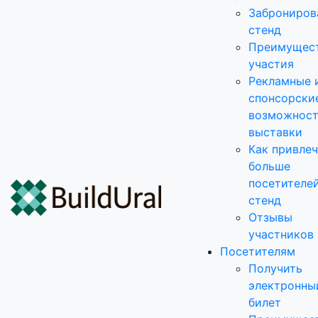
Заброниров
стенд
Преимущес
участия
Рекламные 
спонсорски
возможнос
выставки
Как привле
больше
посетителей
стенд
Отзывы
участников
Посетителям
Получить
электронны
билет