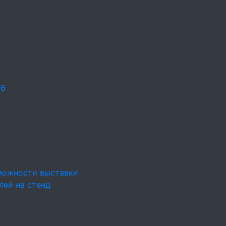
26
можности выставки
лей на стенд