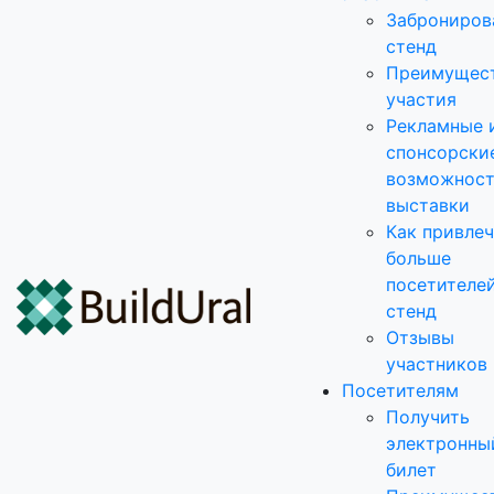
Заброниров
стенд
Преимущес
участия
Рекламные 
спонсорски
возможнос
выставки
Как привле
больше
посетителей
стенд
Отзывы
участников
Посетителям
Получить
электронны
билет