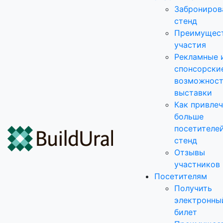
Заброниров
стенд
Преимущес
участия
Рекламные 
спонсорски
возможнос
выставки
Как привле
больше
посетителей
стенд
Отзывы
участников
Посетителям
Получить
электронны
билет