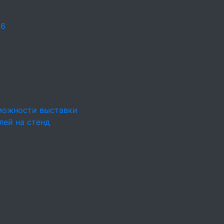
26
можности выставки
лей на стенд