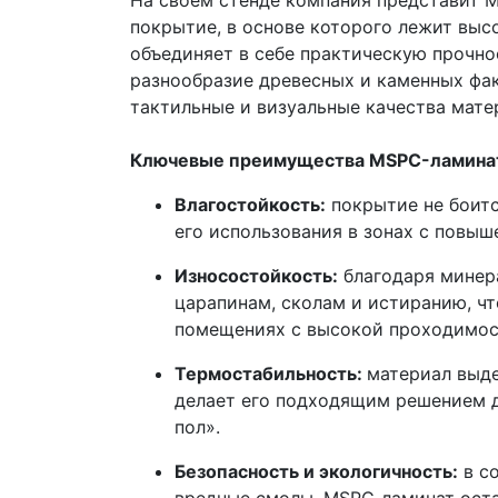
На своем стенде компания представит 
покрытие, в основе которого лежит выс
объединяет в себе практическую прочно
разнообразие древесных и каменных фак
тактильные и визуальные качества мате
Ключевые преимущества MSPC-ламината
Влагостойкость:
покрытие не боитс
его использования в зонах с повыш
Износостойкость:
благодаря минера
царапинам, сколам и истиранию, чт
помещениях с высокой проходимос
Термостабильность:
материал выде
делает его подходящим решением д
пол».
Безопасность и экологичность:
в с