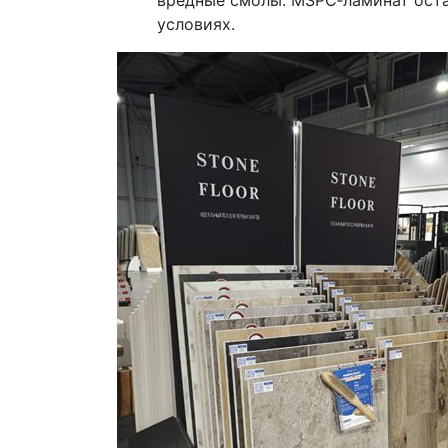
вредные смолы. MSPC‑ламинат оста
условиях.