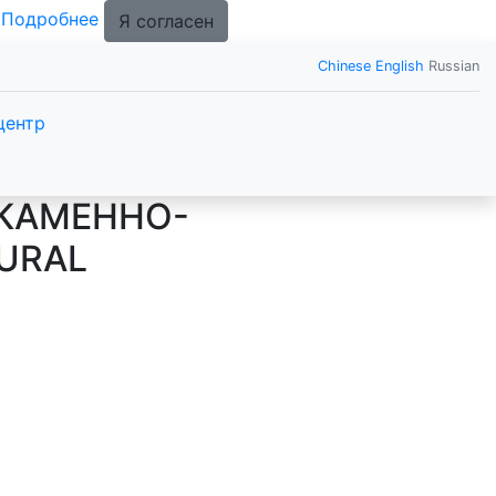
.
Подробнее
Я согласен
Chinese
English
Russian
центр
КАМЕННО-
URAL