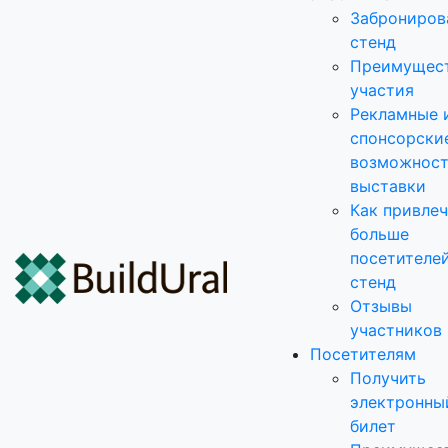
Заброниров
стенд
Преимущес
участия
Рекламные 
спонсорски
возможнос
выставки
Как привле
больше
посетителей
стенд
Отзывы
участников
Посетителям
Получить
электронны
билет