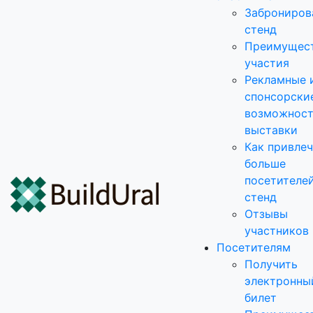
Заброниров
стенд
Преимущес
участия
Рекламные 
спонсорски
возможнос
выставки
Как привле
больше
посетителей
стенд
Отзывы
участников
Посетителям
Получить
электронны
билет