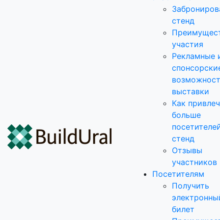
Заброниров
стенд
Преимущес
участия
Рекламные 
спонсорски
возможнос
выставки
Как привле
больше
посетителей
стенд
Отзывы
участников
Посетителям
Получить
электронны
билет